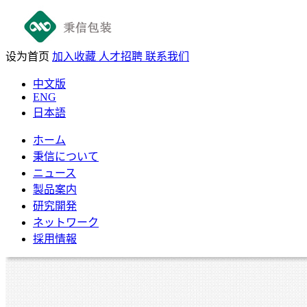
设为首页
加入收藏
人才招聘
联系我们
中文版
ENG
日本語
ホーム
秉信について
ニュース
製品案内
研究開発
ネットワーク
採用情報