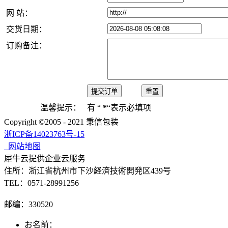
网 站：
交货日期：
订购备注：
温馨提示：
有 “
*
“表示必填项
Copyright ©2005 - 2021 秉信包装
浙ICP备14023763号-15
网站地图
犀牛云提供企业云服务
住所：浙江省杭州市下沙経済技術開発区439号
TEL：0571-28991256
邮编：330520
お名前：