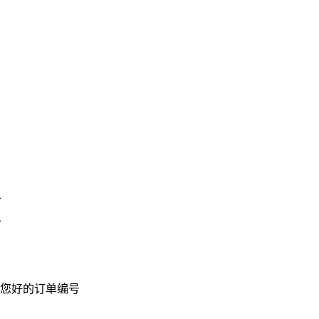
ル
ル
您好的订单编号