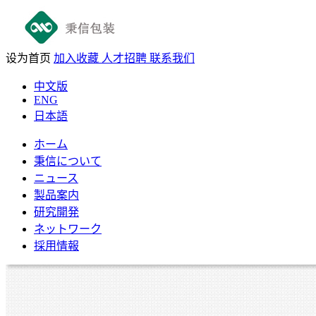
设为首页
加入收藏
人才招聘
联系我们
中文版
ENG
日本語
ホーム
秉信について
ニュース
製品案内
研究開発
ネットワーク
採用情報