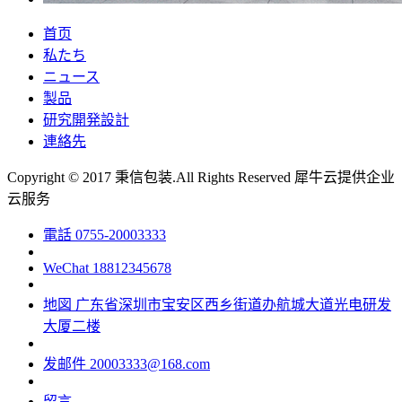
首页
私たち
ニュース
製品
研究開発設計
連絡先
Copyright © 2017 秉信包装.All Rights Reserved
犀牛云提供企业
云服务
電話
0755-20003333
WeChat
18812345678
地図
广东省深圳市宝安区西乡街道办航城大道光电研发
大厦二楼
发邮件
20003333@168.com
留言