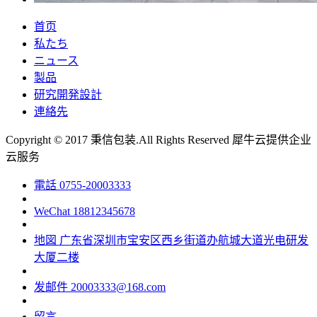
首页
私たち
ニュース
製品
研究開発設計
連絡先
Copyright © 2017 秉信包装.All Rights Reserved
犀牛云提供企业
云服务
電話
0755-20003333
WeChat
18812345678
地図
广东省深圳市宝安区西乡街道办航城大道光电研发
大厦二楼
发邮件
20003333@168.com
留言